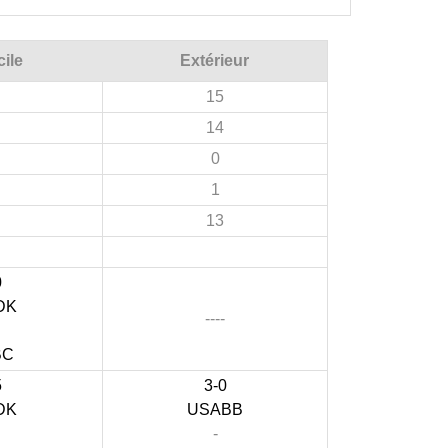
ile
Extérieur
15
14
0
1
13
0
DK
----
BC
5
3-0
DK
USABB
-