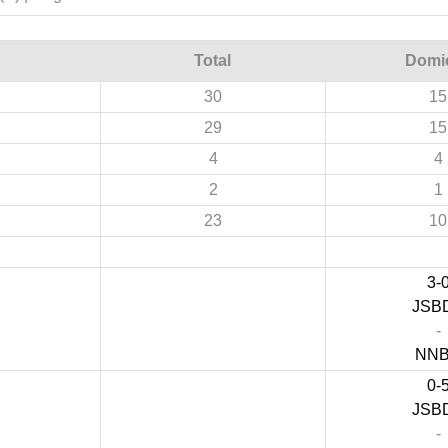
Total
Domic
30
15
29
15
4
4
2
1
23
10
3-
JSB
-
NN
0-
JSB
-