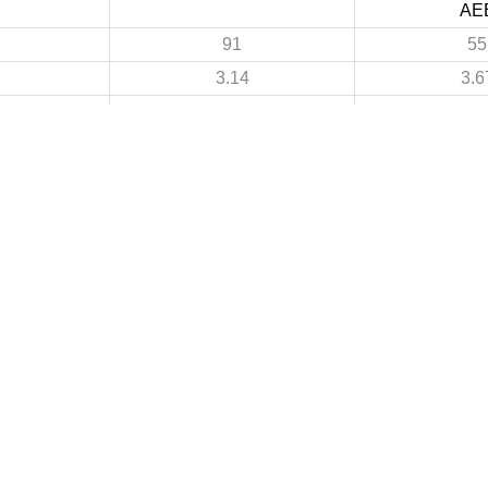
AE
91
55
3.14
3.6
24
20
0.83
1.3
67
35
2.31
2.3
3
3
 DE FOOTBALL
LIGUES DE WILAYA DE FOOTBALL
de Football Professionnelle
Annaba
Guelma