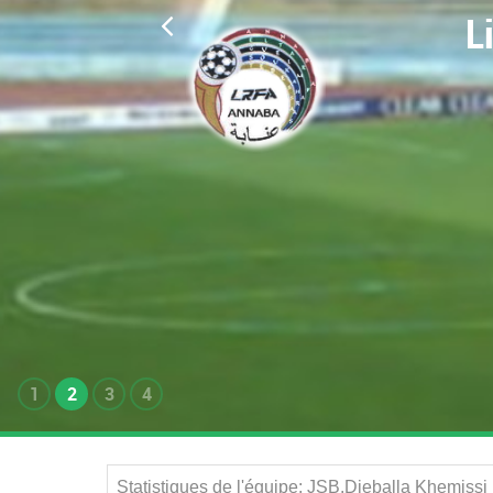
L
1
2
3
4
Statistiques de l'équipe: JSB.Djeballa Khemissi