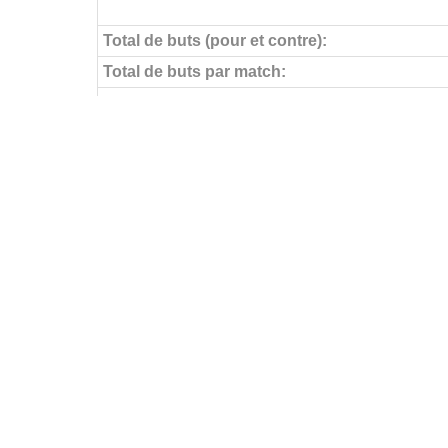
Total de buts (pour et contre):
Total de buts par match:
Objectifs pour
Buts par match:
Buts contre
Buts contre par match:
Aucun but encaissé
Buts par journée
FÉDÉRATIONS
LIGUES
Ligue 