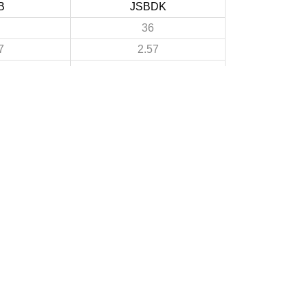
B
JSBDK
36
7
2.57
4
3
0.29
32
3
2.29
0
A PROPOS DU SITE
Les clubs doivent puiser dans ce site