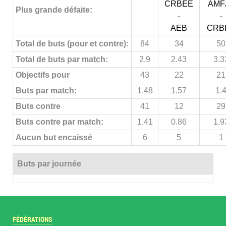
CRBEE
AMF
Plus grande défaite:
-
-
AEB
CRB
Total de buts (pour et contre):
84
34
50
Total de buts par match:
2.9
2.43
3.3
Objectifs pour
43
22
21
Buts par match:
1.48
1.57
1.
Buts contre
41
12
29
Buts contre par match:
1.41
0.86
1.9
Aucun but encaissé
6
5
1
Buts par journée
FÉDÉRATIONS