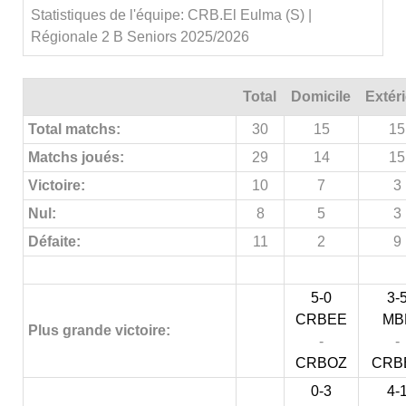
Statistiques de l'équipe: CRB.El Eulma (S) |
Régionale 2 B Seniors 2025/2026
Total
Domicile
Extér
Total matchs:
30
15
15
Matchs joués:
29
14
15
Victoire:
10
7
3
Nul:
8
5
3
Défaite:
11
2
9
5-0
3-
CRBEE
MB
Plus grande victoire:
-
-
CRBOZ
CRB
0-3
4-