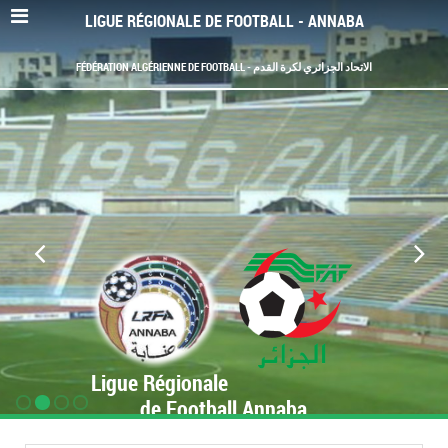
LIGUE RÉGIONALE DE FOOTBALL - ANNABA
FÉDÉRATION ALGÉRIENNE DE FOOTBALL - الاتحاد الجزائري لكرة القدم
Ligue Régionale
de Football Annaba
www.LRF-Annaba.org