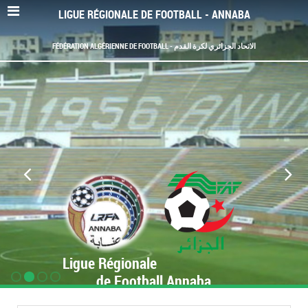
LIGUE RÉGIONALE DE FOOTBALL - ANNABA
FÉDÉRATION ALGÉRIENNE DE FOOTBALL - الاتحاد الجزائري لكرة القدم
Ligue Régionale
de Football Annaba
www.LRF-Annaba.org