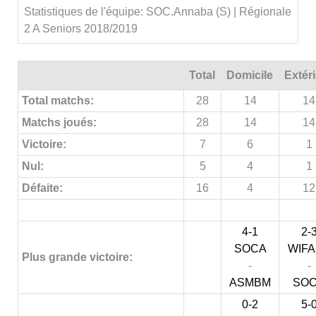
Statistiques de l'équipe: SOC.Annaba (S) | Régionale
2 A Seniors 2018/2019
Total
Domicile
Extér
Total matchs:
28
14
14
Matchs joués:
28
14
14
Victoire:
7
6
1
Nul:
5
4
1
Défaite:
16
4
12
4-1
2-
SOCA
WIF
Plus grande victoire:
-
-
ASMBM
SO
0-2
5-