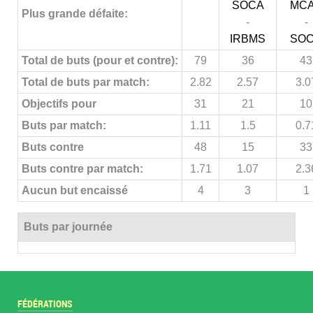
SOCA
MC
Plus grande défaite:
-
-
IRBMS
SO
Total de buts (pour et contre):
79
36
43
Total de buts par match:
2.82
2.57
3.0
Objectifs pour
31
21
10
Buts par match:
1.11
1.5
0.7
Buts contre
48
15
33
Buts contre par match:
1.71
1.07
2.3
Aucun but encaissé
4
3
1
Buts par journée
FÉDÉRATIONS