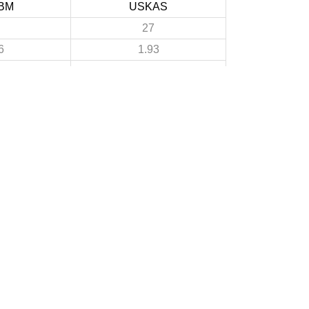
BM
USKAS
27
6
1.93
5
1
0.36
22
4
1.57
2
A PROPOS DU SITE
Les clubs doivent puiser dans ce site