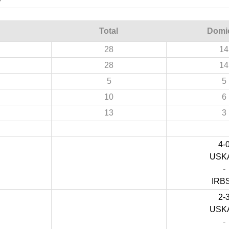
Total
Domic
28
14
28
14
5
5
10
6
13
3
4-
USK
-
IRB
2-
USK
-