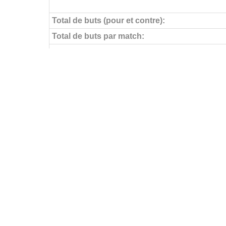
Total de buts (pour et contre):
Total de buts par match:
Objectifs pour
Buts par match:
Buts contre
Buts contre par match:
Aucun but encaissé
Buts par journée
FÉDÉRATIONS
LIGUES
Ligue 