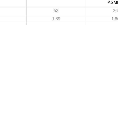
ASM
53
26
1.89
1.8
22
17
0.79
1.2
31
9
1.11
0.6
9
7
 DE FOOTBALL
LIGUES DE WILAYA DE FOOTBALL
de Football Professionnelle
Annaba
Guelma