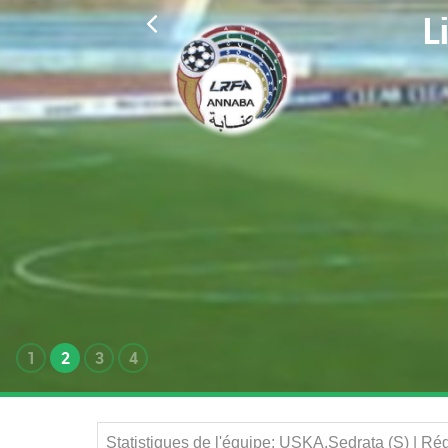
L
1
2
3
4
Statistiques de l'équipe: USKA.Sedrata (S) | R