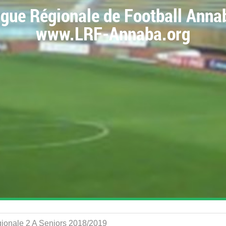
igue Régionale de Football Anna
www.LRF-Annaba.org
égionale 2 A Seniors 2018/2019