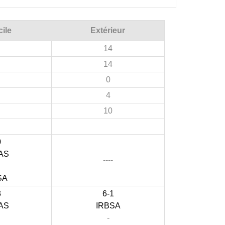
ile
Extérieur
14
14
0
4
10
0
AS
----
SA
3
6-1
AS
IRBSA
-