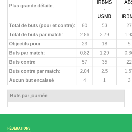
IRBMS
AB
Plus grande défaite:
-
-
USMB
IRB
Total de buts (pour et contre):
80
53
27
Total de buts par match:
2.86
3.79
1.9
Objectifs pour
23
18
5
Buts par match:
0.82
1.29
0.3
Buts contre
57
35
22
Buts contre par match:
2.04
2.5
1.5
Aucun but encaissé
4
1
3
Buts par journée
FÉDÉRATIONS