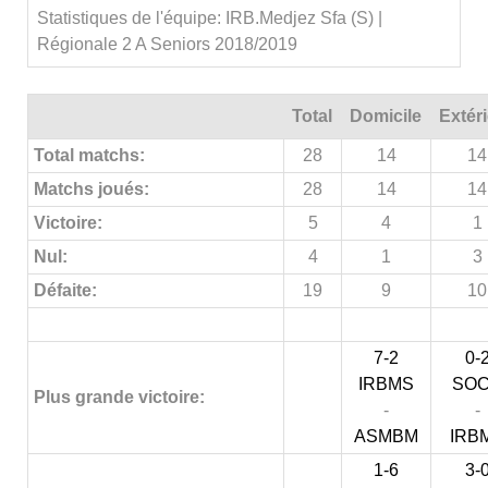
Statistiques de l'équipe: IRB.Medjez Sfa (S) |
Régionale 2 A Seniors 2018/2019
Total
Domicile
Extér
Total matchs:
28
14
14
Matchs joués:
28
14
14
Victoire:
5
4
1
Nul:
4
1
3
Défaite:
19
9
10
7-2
0-
IRBMS
SO
Plus grande victoire:
-
-
ASMBM
IRB
1-6
3-