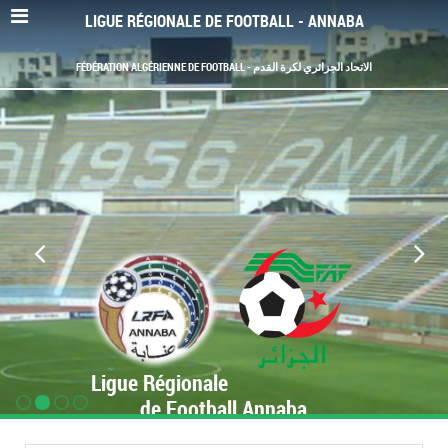
LIGUE RÉGIONALE DE FOOTBALL - ANNABA
FÉDÉRATION ALGÉRIENNE DE FOOTBALL - الاتحاد الجزائري لكرة القدم
Ligue Régionale
de Football Annaba
www.LRF-Annaba.org