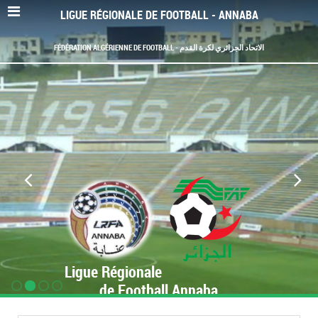
LIGUE RÉGIONALE DE FOOTBALL - ANNABA
FÉDÉRATION ALGÉRIENNE DE FOOTBALL - الاتحاد الجزائري لكرة القدم
Ligue Régionale
de Football Annaba
www.LRF-Annaba.org