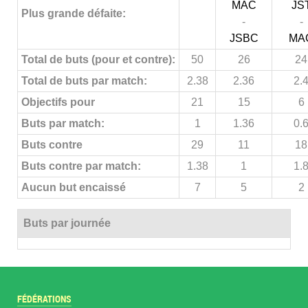
MAC
JS
Plus grande défaite:
-
-
JSBC
MA
Total de buts (pour et contre):
50
26
24
Total de buts par match:
2.38
2.36
2.
Objectifs pour
21
15
6
Buts par match:
1
1.36
0.
Buts contre
29
11
18
Buts contre par match:
1.38
1
1.
Aucun but encaissé
7
5
2
Buts par journée
FÉDÉRATIONS