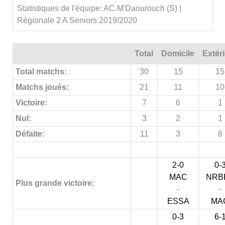
Statistiques de l'équipe: AC.M'Daourouch (S) |
Régionale 2 A Seniors 2019/2020
Total
Domicile
Extér
Total matchs:
30
15
15
Matchs joués:
21
11
10
Victoire:
7
6
1
Nul:
3
2
1
Défaite:
11
3
8
2-0
0-
MAC
NRB
Plus grande victoire:
-
-
ESSA
MA
0-3
6-