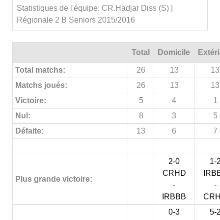
Statistiques de l'équipe: CR.Hadjar Diss (S) |
Régionale 2 B Seniors 2015/2016
Total
Domicile
Extér
Total matchs:
26
13
13
Matchs joués:
26
13
13
Victoire:
5
4
1
Nul:
8
3
5
Défaite:
13
6
7
2-0
1-
CRHD
IRB
Plus grande victoire:
-
-
IRBBB
CR
0-3
5-