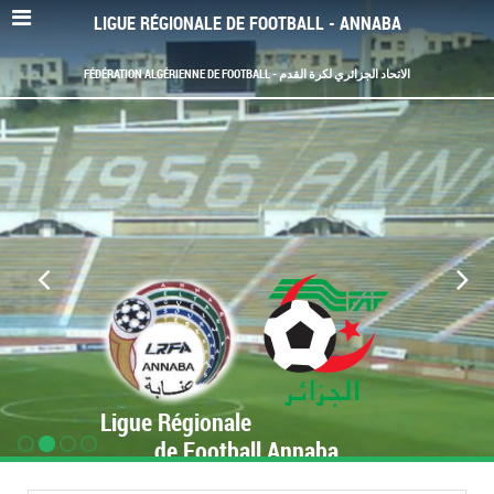
LIGUE RÉGIONALE DE FOOTBALL - ANNABA
FÉDÉRATION ALGÉRIENNE DE FOOTBALL - الاتحاد الجزائري لكرة القدم
Ligue Régionale
de Football Annaba
www.LRF-Annaba.org