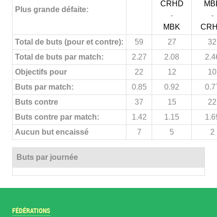
CRHD
MB
Plus grande défaite:
-
-
MBK
CR
Total de buts (pour et contre):
59
27
32
Total de buts par match:
2.27
2.08
2.4
Objectifs pour
22
12
10
Buts par match:
0.85
0.92
0.7
Buts contre
37
15
22
Buts contre par match:
1.42
1.15
1.6
Aucun but encaissé
7
5
2
Buts par journée
FÉDÉRATIONS