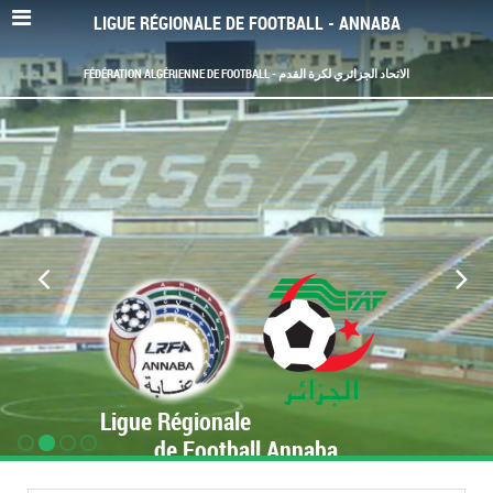
LIGUE RÉGIONALE DE FOOTBALL - ANNABA
FÉDÉRATION ALGÉRIENNE DE FOOTBALL - الاتحاد الجزائري لكرة القدم
Ligue Régionale
de Football Annaba
www.LRF-Annaba.org