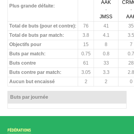
AAK
CRM
Plus grande défaite:
-
-
JMSS
AA
Total de buts (pour et contre):
76
41
35
Total de buts par match:
3.8
4.1
3.
Objectifs pour
15
8
7
Buts par match:
0.75
0.8
0.
Buts contre
61
33
28
Buts contre par match:
3.05
3.3
2.
Aucun but encaissé
2
2
0
Buts par journée
FÉDÉRATIONS