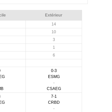
ile
Extérieur
14
10
3
1
6
0
0-3
EG
ESMG
-
MB
CSAEG
3
7-1
EG
CRBD
-