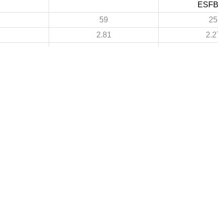
ESF
59
25
2.81
2.2
21
9
1
0.8
38
16
1.81
1.4
4
1
 DE FOOTBALL
LIGUES DE WILAYA DE FOOTBALL
de Football Professionnelle
Annaba
Guelma