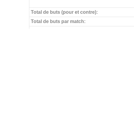
Total de buts (pour et contre):
Total de buts par match:
Objectifs pour
Buts par match:
Buts contre
Buts contre par match:
Aucun but encaissé
Buts par journée
FÉDÉRATIONS
LIGUES
Ligue 