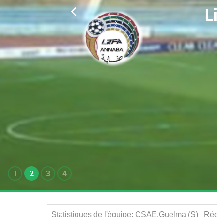
L
1
2
3
4
Statistiques de l'équipe: CSAE.Guelma (S) | Ré