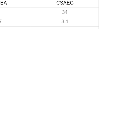
BEA
CSAEG
34
7
3.4
12
2
1.2
22
5
2.2
3
A PROPOS DU SITE
Les clubs doivent puiser dans ce site