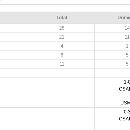
Total
Domic
28
14
21
11
4
1
6
5
11
5
1-
CSA
-
US
0-
CSA
-