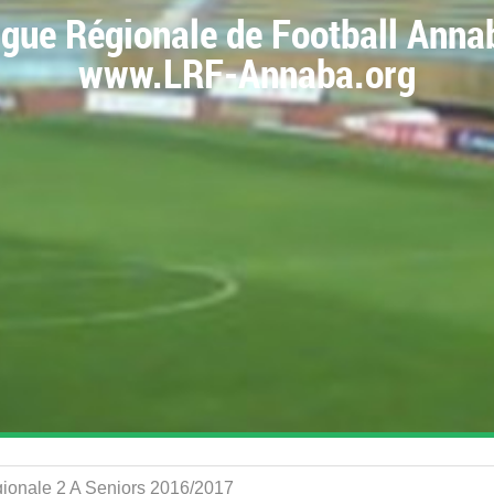
igue Régionale de Football Anna
www.LRF-Annaba.org
gionale 2 A Seniors 2016/2017