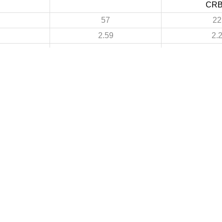
CR
57
22
2.59
2.
14
3
0.64
0.
43
19
1.95
1.
6
3
 DE FOOTBALL
LIGUES DE WILAYA DE FOOTBALL
de Football Professionnelle
Annaba
Guelma