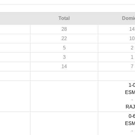
Total
Domic
28
14
22
10
5
2
3
1
14
7
1-
ES
-
RA
0-
ES
-