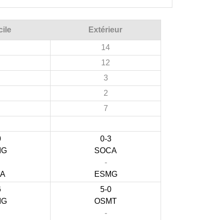
ile
Extérieur
14
12
3
2
7
0
0-3
MG
SOCA
-
JA
ESMG
6
5-0
MG
OSMT
-