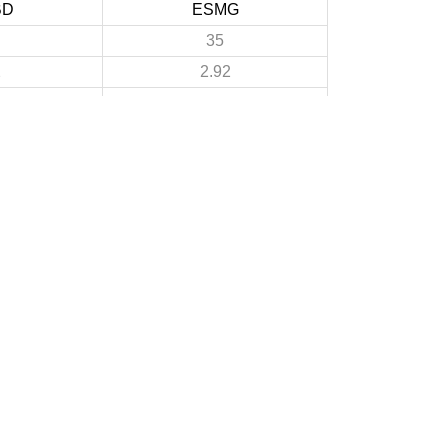
BD
ESMG
35
2
2.92
11
3
0.92
24
9
2
3
A PROPOS DU SITE
Les clubs doivent puiser dans ce site