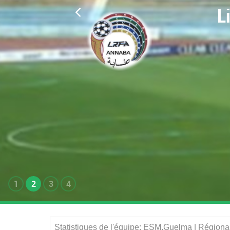
L
1
2
3
4
Statistiques de l'équipe: ESM.Guelma | Régiona