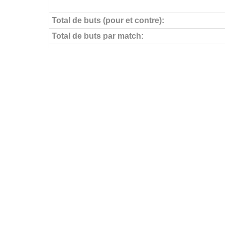
Total de buts (pour et contre):
Total de buts par match:
Objectifs pour
Buts par match:
Buts contre
Buts contre par match:
Aucun but encaissé
Buts par journée
FÉDÉRATIONS
LIGUES
Ligue 