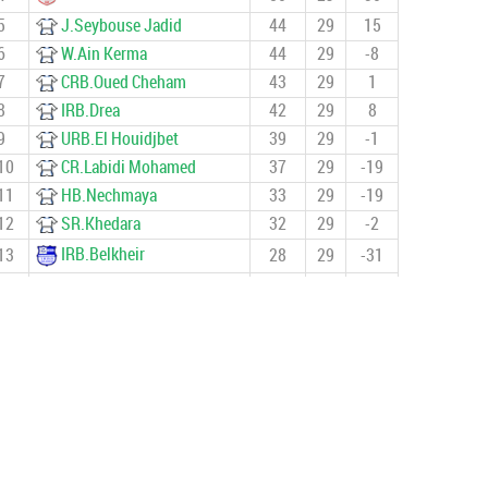
5
J.Seybouse Jadid
44
29
15
6
W.Ain Kerma
44
29
-8
7
CRB.Oued Cheham
43
29
1
8
IRB.Drea
42
29
8
9
URB.El Houidjbet
39
29
-1
10
CR.Labidi Mohamed
37
29
-19
11
HB.Nechmaya
33
29
-19
12
SR.Khedara
32
29
-2
IRB.Belkheir
13
28
29
-31
14
CSA.Heddada
23
29
-41
15
ES.Ben Djerrah
3
28
-51
NRB.Tamlouka
16
1
28
-58
DOCUMENTS IMPORTANTS 2024/2025
قانون كأس الجزائر 2026