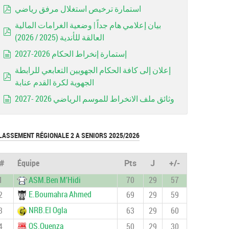
استمارة ترخيص استغلال مرفق رياضي
pdf
بيان إعلامي هام جداً | وضعية الغرامات المالية
العالقة للأندية (2025 / 2026)
pdf
إستمارة إنخراط الحكام 2026-2027
document
إعلان إلى كافة الحكام الجهويين التعابعي للرابطة
الجهوية لكرة القدم عنابة
pdf
وثائق ملف الانخراط للموسم الرياضي 2026 -2027
document
LASSEMENT RÉGIONALE 2 A SENIORS 2025/2026
#
Équipe
Pts
J
+/-
1
ASM.Ben M’Hidi
70
29
57
E.Boumahra Ahmed
2
69
29
59
NRB.El Ogla
3
63
29
60
OS.Ouenza
4
50
29
30