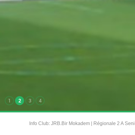
1
2
3
4
Info Club: JRB.Bir Mokadem | Régionale 2 A Sen