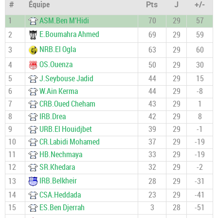
#
Équipe
Pts
J
+/-
1
ASM.Ben M’Hidi
70
29
57
E.Boumahra Ahmed
2
69
29
59
NRB.El Ogla
3
63
29
60
OS.Ouenza
4
50
29
30
5
J.Seybouse Jadid
44
29
15
6
W.Ain Kerma
44
29
-8
7
CRB.Oued Cheham
43
29
1
8
IRB.Drea
42
29
8
9
URB.El Houidjbet
39
29
-1
10
CR.Labidi Mohamed
37
29
-19
11
HB.Nechmaya
33
29
-19
12
SR.Khedara
32
29
-2
IRB.Belkheir
13
28
29
-31
14
CSA.Heddada
23
29
-41
15
ES.Ben Djerrah
3
28
-51