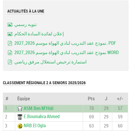
ACTUALITÉS À LA UNE
تنويه رسمي
Image
إعلان لفائدة السادة الحكام
Image
نموذج عقد التدريب لنادي الهواة موسم 2026_2027..PDF
pdf
نموذج عقد التدريب لنادي الهواة موسم 2026_2027.WORD
document
استمارة ترخيص استغلال مرفق رياضي
pdf
CLASSEMENT RÉGIONALE 2 A SENIORS 2025/2026
#
Équipe
Pts
J
+/-
1
ASM.Ben M’Hidi
70
29
57
E.Boumahra Ahmed
2
69
29
59
NRB.El Ogla
3
63
29
60