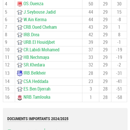
OS.Ouenza
4
50
29
30
5
J.Seybouse Jadid
44
29
15
6
W.Ain Kerma
44
29
-8
7
CRB.Oued Cheham
43
29
1
8
IRB.Drea
42
29
8
9
URB.El Houidjbet
39
29
-1
10
CR.Labidi Mohamed
37
29
-19
11
HB.Nechmaya
33
29
-19
12
SR.Khedara
32
29
-2
IRB.Belkheir
13
28
29
-31
14
CSA.Heddada
23
29
-41
15
ES.Ben Djerrah
3
28
-51
NRB.Tamlouka
16
1
28
-58
DOCUMENTS IMPORTANTS 2024/2025