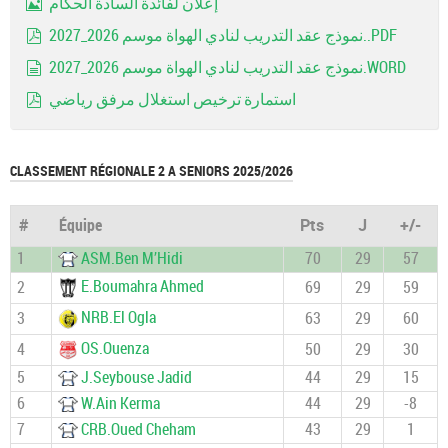
إعلان لفائدة السادة الحكام
Image
نموذج عقد التدريب لنادي الهواة موسم 2026_2027..PDF
pdf
نموذج عقد التدريب لنادي الهواة موسم 2026_2027.WORD
document
استمارة ترخيص استغلال مرفق رياضي
pdf
CLASSEMENT RÉGIONALE 2 A SENIORS 2025/2026
#
Équipe
Pts
J
+/-
1
ASM.Ben M’Hidi
70
29
57
E.Boumahra Ahmed
2
69
29
59
NRB.El Ogla
3
63
29
60
OS.Ouenza
4
50
29
30
5
J.Seybouse Jadid
44
29
15
6
W.Ain Kerma
44
29
-8
7
CRB.Oued Cheham
43
29
1