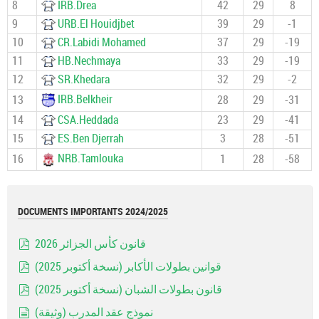
8
IRB.Drea
42
29
8
9
URB.El Houidjbet
39
29
-1
10
CR.Labidi Mohamed
37
29
-19
11
HB.Nechmaya
33
29
-19
12
SR.Khedara
32
29
-2
IRB.Belkheir
13
28
29
-31
14
CSA.Heddada
23
29
-41
15
ES.Ben Djerrah
3
28
-51
NRB.Tamlouka
16
1
28
-58
DOCUMENTS IMPORTANTS 2024/2025
قانون كأس الجزائر 2026
pdf
قوانين بطولات الأكابر (نسخة أكتوبر 2025)
pdf
قانون بطولات الشبان (نسخة أكتوبر 2025)
pdf
نموذج عقد المدرب (وثيقة)