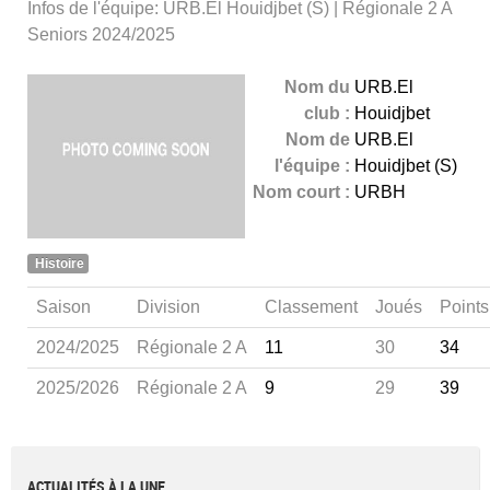
Infos de l'équipe: URB.El Houidjbet (S) | Régionale 2 A
Seniors 2024/2025
Nom du
URB.El
club :
Houidjbet
Nom de
URB.El
l'équipe :
Houidjbet (S)
Nom court :
URBH
Histoire
Saison
Division
Classement
Joués
Points
2024/2025
Régionale 2 A
11
30
34
2025/2026
Régionale 2 A
9
29
39
ACTUALITÉS À LA UNE