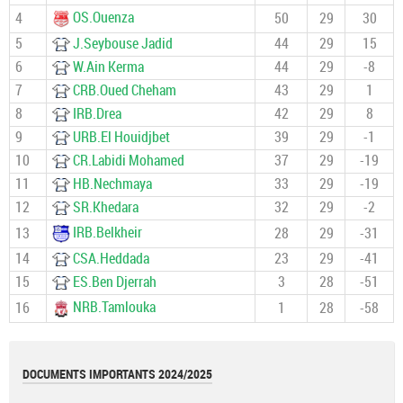
OS.Ouenza
4
50
29
30
5
J.Seybouse Jadid
44
29
15
6
W.Ain Kerma
44
29
-8
7
CRB.Oued Cheham
43
29
1
8
IRB.Drea
42
29
8
9
URB.El Houidjbet
39
29
-1
10
CR.Labidi Mohamed
37
29
-19
11
HB.Nechmaya
33
29
-19
12
SR.Khedara
32
29
-2
IRB.Belkheir
13
28
29
-31
14
CSA.Heddada
23
29
-41
15
ES.Ben Djerrah
3
28
-51
NRB.Tamlouka
16
1
28
-58
DOCUMENTS IMPORTANTS 2024/2025