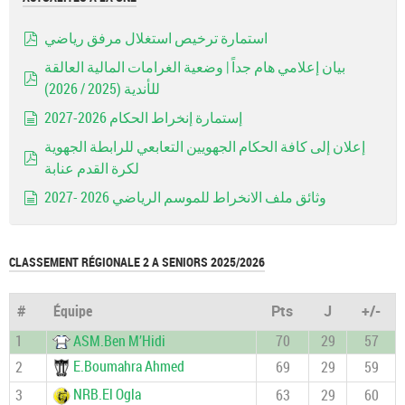
استمارة ترخيص استغلال مرفق رياضي
pdf
بيان إعلامي هام جداً | وضعية الغرامات المالية العالقة
للأندية (2025 / 2026)
pdf
إستمارة إنخراط الحكام 2026-2027
document
إعلان إلى كافة الحكام الجهويين التعابعي للرابطة الجهوية
لكرة القدم عنابة
pdf
وثائق ملف الانخراط للموسم الرياضي 2026 -2027
document
CLASSEMENT RÉGIONALE 2 A SENIORS 2025/2026
#
Équipe
Pts
J
+/-
1
ASM.Ben M’Hidi
70
29
57
E.Boumahra Ahmed
2
69
29
59
NRB.El Ogla
3
63
29
60