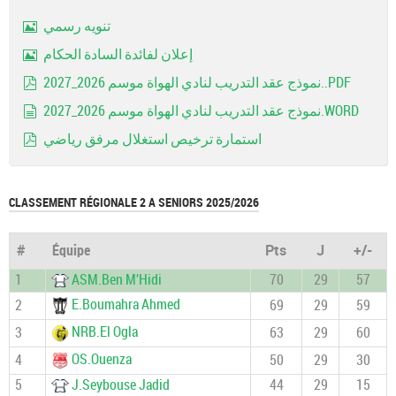
تنويه رسمي
Image
إعلان لفائدة السادة الحكام
Image
نموذج عقد التدريب لنادي الهواة موسم 2026_2027..PDF
pdf
نموذج عقد التدريب لنادي الهواة موسم 2026_2027.WORD
document
استمارة ترخيص استغلال مرفق رياضي
pdf
CLASSEMENT RÉGIONALE 2 A SENIORS 2025/2026
#
Équipe
Pts
J
+/-
1
ASM.Ben M’Hidi
70
29
57
E.Boumahra Ahmed
2
69
29
59
NRB.El Ogla
3
63
29
60
OS.Ouenza
4
50
29
30
5
J.Seybouse Jadid
44
29
15