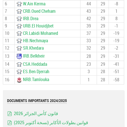
6
W.Ain Kerma
44
29
-8
7
CRB.Oued Cheham
43
29
1
8
IRB.Drea
42
29
8
9
URB.El Houidjbet
39
29
-1
10
CR.Labidi Mohamed
37
29
-19
11
HB.Nechmaya
33
29
-19
12
SR.Khedara
32
29
-2
IRB.Belkheir
13
28
29
-31
14
CSA.Heddada
23
29
-41
15
ES.Ben Djerrah
3
28
-51
NRB.Tamlouka
16
1
28
-58
DOCUMENTS IMPORTANTS 2024/2025
قانون كأس الجزائر 2026
pdf
قوانين بطولات الأكابر (نسخة أكتوبر 2025)