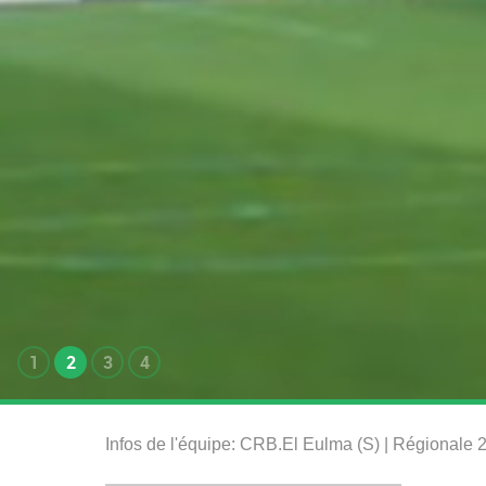
1
2
3
4
Infos de l'équipe: CRB.El Eulma (S) | Régionale