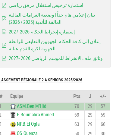
استمارة ترخيص استغلال مرفق رياضي
pdf
بيان إعلامي هام جداً | وضعية الغرامات المالية
العالقة للأندية (2025 / 2026)
pdf
إستمارة إنخراط الحكام 2026-2027
document
إعلان إلى كافة الحكام الجهويين التعابعي للرابطة
الجهوية لكرة القدم عنابة
pdf
وثائق ملف الانخراط للموسم الرياضي 2026 -2027
document
LASSEMENT RÉGIONALE 2 A SENIORS 2025/2026
#
Équipe
Pts
J
+/-
1
ASM.Ben M’Hidi
70
29
57
E.Boumahra Ahmed
2
69
29
59
NRB.El Ogla
3
63
29
60
OS.Ouenza
4
50
29
30