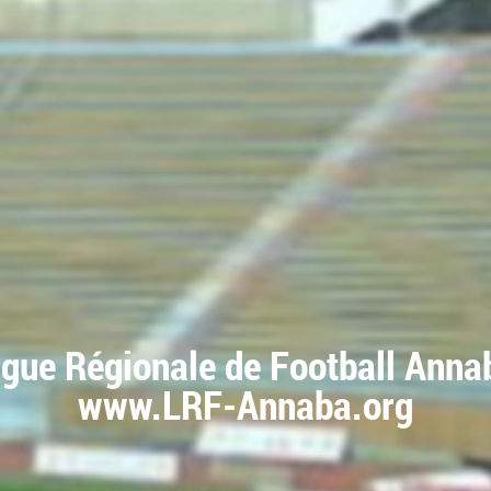
igue Régionale de Football Anna
www.LRF-Annaba.org