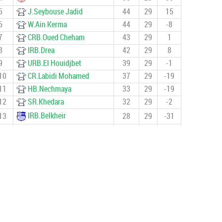
5
J.Seybouse Jadid
44
29
15
6
W.Ain Kerma
44
29
-8
7
CRB.Oued Cheham
43
29
1
8
IRB.Drea
42
29
8
9
URB.El Houidjbet
39
29
-1
10
CR.Labidi Mohamed
37
29
-19
11
HB.Nechmaya
33
29
-19
12
SR.Khedara
32
29
-2
IRB.Belkheir
13
28
29
-31
14
CSA.Heddada
23
29
-41
15
ES.Ben Djerrah
3
28
-51
NRB.Tamlouka
16
1
28
-58
DOCUMENTS IMPORTANTS 2024/2025
قانون كأس الجزائر 2026