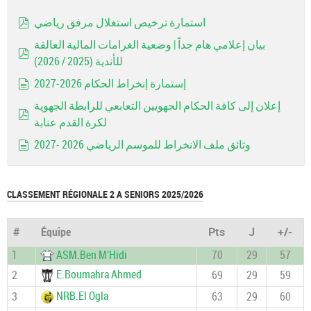
استمارة ترخيص استغلال مرفق رياضي
pdf
بيان إعلامي هام جداً | وضعية الغرامات المالية العالقة
للأندية (2025 / 2026)
pdf
إستمارة إنخراط الحكام 2026-2027
document
إعلان إلى كافة الحكام الجهويين التعابعي للرابطة الجهوية
لكرة القدم عنابة
pdf
وثائق ملف الانخراط للموسم الرياضي 2026 -2027
document
CLASSEMENT RÉGIONALE 2 A SENIORS 2025/2026
#
Équipe
Pts
J
+/-
1
ASM.Ben M’Hidi
70
29
57
E.Boumahra Ahmed
2
69
29
59
NRB.El Ogla
3
63
29
60