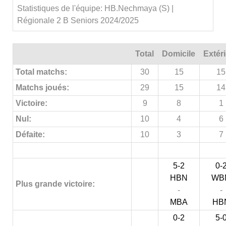
Statistiques de l'équipe: HB.Nechmaya (S) |
Régionale 2 B Seniors 2024/2025
Total
Domicile
Extér
Total matchs:
30
15
15
Matchs joués:
29
15
14
Victoire:
9
8
1
Nul:
10
4
6
Défaite:
10
3
7
5-2
0-
HBN
WB
Plus grande victoire:
-
-
MBA
HB
0-2
5-