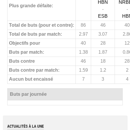
HBN
NRB
Plus grande défaite:
-
-
ESB
HB
Total de buts (pour et contre):
86
46
40
Total de buts par match:
2.97
3.07
2.8
Objectifs pour
40
28
12
Buts par match:
1.38
1.87
0.8
Buts contre
46
18
28
Buts contre par match:
1.59
1.2
2
Aucun but encaissé
7
3
4
Buts par journée
ACTUALITÉS À LA UNE