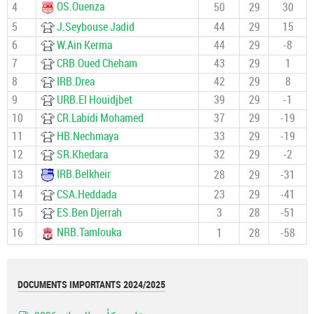
OS.Ouenza
4
50
29
30
5
J.Seybouse Jadid
44
29
15
6
W.Ain Kerma
44
29
-8
7
CRB.Oued Cheham
43
29
1
8
IRB.Drea
42
29
8
9
URB.El Houidjbet
39
29
-1
10
CR.Labidi Mohamed
37
29
-19
11
HB.Nechmaya
33
29
-19
12
SR.Khedara
32
29
-2
IRB.Belkheir
13
28
29
-31
14
CSA.Heddada
23
29
-41
15
ES.Ben Djerrah
3
28
-51
NRB.Tamlouka
16
1
28
-58
DOCUMENTS IMPORTANTS 2024/2025