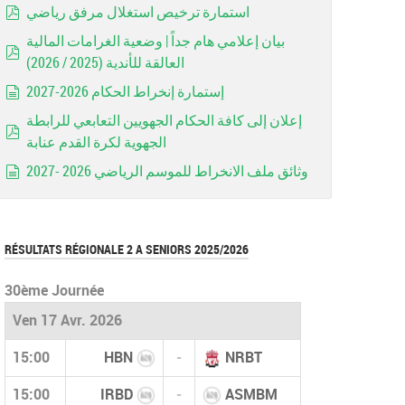
استمارة ترخيص استغلال مرفق رياضي
pdf
بيان إعلامي هام جداً | وضعية الغرامات المالية
العالقة للأندية (2025 / 2026)
pdf
إستمارة إنخراط الحكام 2026-2027
document
إعلان إلى كافة الحكام الجهويين التعابعي للرابطة
الجهوية لكرة القدم عنابة
pdf
وثائق ملف الانخراط للموسم الرياضي 2026 -2027
document
RÉSULTATS RÉGIONALE 2 A SENIORS 2025/2026
30ème Journée
Ven 17 Avr. 2026
15:00
HBN
-
NRBT
15:00
IRBD
-
ASMBM