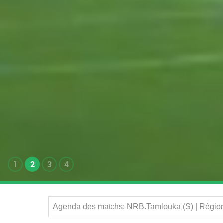
1
2
3
4
Agenda des matchs: NRB.Tamlouka (S) | Région