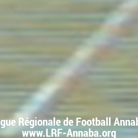
igue Régionale de Football Anna
www.LRF-Annaba.org