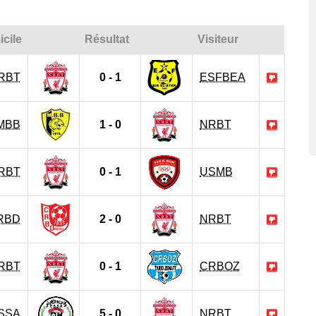
cile
Résultat
Visiteur
RBT
0 - 1
ESFBEA
MBB
1 - 0
NRBT
RBT
0 - 1
USMB
RBD
2 - 0
NRBT
RBT
0 - 1
CRBOZ
SSA
5 - 0
NRBT