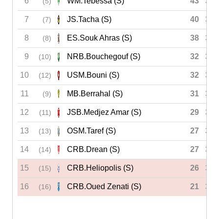
6
WM.Tebessa (S)
43
30
(5)
7
JS.Tacha (S)
40
30
(7)
8
ES.Souk Ahras (S)
38
30
(8)
9
NRB.Bouchegouf (S)
32
30
(10)
10
USM.Bouni (S)
32
30
(12)
11
MB.Berrahal (S)
31
30
(9)
12
JSB.Medjez Amar (S)
29
30
(11)
13
OSM.Taref (S)
27
30
(13)
14
CRB.Drean (S)
27
30
(14)
15
CRB.Heliopolis (S)
26
30
(15)
16
CRB.Oued Zenati (S)
21
30
(16)