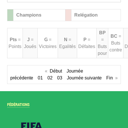
Champions
Relégation
BP
BC
=
Pts
=
J
=
G
=
N
=
P
=
=
Buts
Points
Joués
Victoires
Egalités
Défaites
Buts
D
contre
pour
«
Début
Journée
précédente
01
02
03
Journée suivante
Fin
»
FÉDÉRATIONS