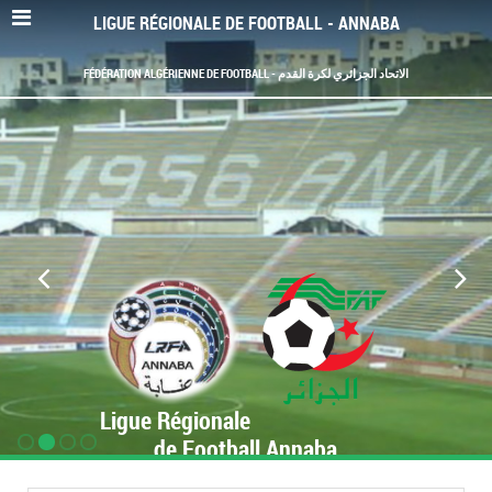
LIGUE RÉGIONALE DE FOOTBALL - ANNABA
FÉDÉRATION ALGÉRIENNE DE FOOTBALL - الاتحاد الجزائري لكرة القدم
Ligue Régionale
de Football Annaba
www.LRF-Annaba.org