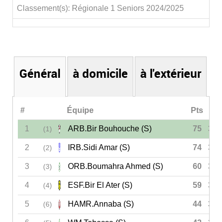
Classement(s): Régionale 1 Seniors 2024/2025
Général
à domicile
à l'extérieur
#
Équipe
Pts
J
1
ARB.Bir Bouhouche (S)
75
30
(1)
2
IRB.Sidi Amar (S)
74
30
(2)
3
ORB.Boumahra Ahmed (S)
60
30
(3)
4
ESF.Bir El Ater (S)
59
30
(4)
5
HAMR.Annaba (S)
44
30
(6)