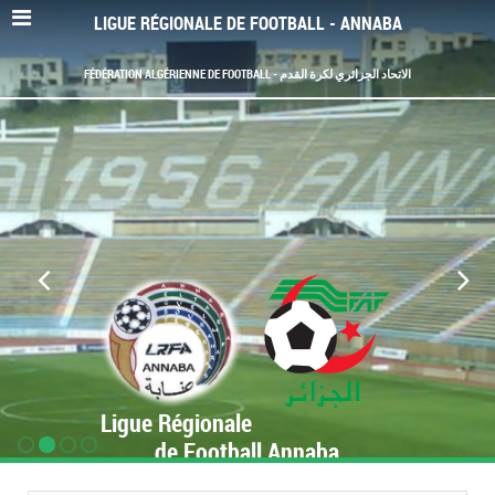
LIGUE RÉGIONALE DE FOOTBALL - ANNABA
FÉDÉRATION ALGÉRIENNE DE FOOTBALL - الاتحاد الجزائري لكرة القدم
Ligue Régionale
de Football Annaba
www.LRF-Annaba.org