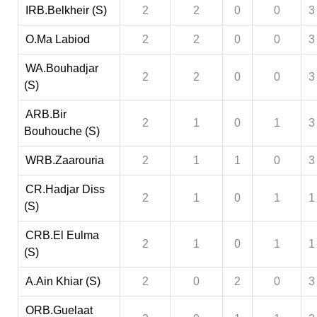
IRB.Belkheir (S)
2
2
0
0
3
O.Ma Labiod
2
2
0
0
3
WA.Bouhadjar
2
2
0
0
3
(S)
ARB.Bir
2
1
0
1
3
Bouhouche (S)
WRB.Zaarouria
2
1
1
0
3
CR.Hadjar Diss
2
1
0
1
1
(S)
CRB.El Eulma
2
1
0
1
1
(S)
A.Ain Khiar (S)
2
0
2
0
3
ORB.Guelaat