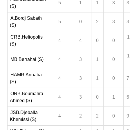
5
1
1
3
3
(S)
A.Bordj Sabath
5
0
2
3
3
(S)
CRB.Heliopolis
1
4
4
0
0
(S)
1
MB.Berrahal (S)
4
3
1
0
HAMR.Annaba
4
3
1
0
7
(S)
ORB.Boumahra
4
3
0
1
6
Ahmed (S)
JSB.Djeballa
4
2
2
0
9
Khemissi (S)