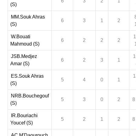
6
3
2
1
(S)
MM.Souk Ahras
6
3
1
2
(S)
W.Bouati
1
6
2
2
2
Mahmoud (S)
JSB.Medjez
1
6
2
3
1
Amar (S)
ES.Souk Ahras
1
5
4
0
1
(S)
NRB.Bouchegouf
5
3
0
2
8
(S)
IR.Bouriachi
5
2
1
2
8
Youcef (S)
AC.M'Daourouch