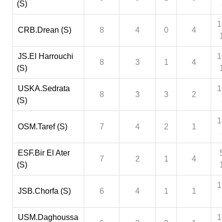
(S)
1
CRB.Drean (S)
8
4
0
4
JS.El Harrouchi
1
8
3
1
4
(S)
USKA.Sedrata
1
8
3
3
2
(S)
1
OSM.Taref (S)
7
4
2
1
ESF.Bir El Ater
7
2
1
4
(S)
1
JSB.Chorfa (S)
6
4
1
1
USM.Daghoussa
1