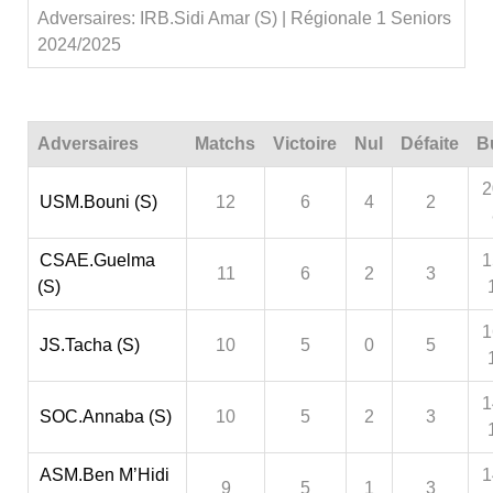
Adversaires: IRB.Sidi Amar (S) | Régionale 1 Seniors
2024/2025
Adversaires
Matchs
Victoire
Nul
Défaite
B
2
USM.Bouni (S)
12
6
4
2
CSAE.Guelma
1
11
6
2
3
(S)
1
JS.Tacha (S)
10
5
0
5
1
SOC.Annaba (S)
10
5
2
3
ASM.Ben M’Hidi
1
9
5
1
3