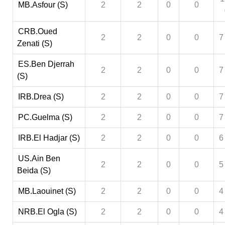
MB.Asfour (S)
2
2
0
0
CRB.Oued
2
2
0
0
7
Zenati (S)
ES.Ben Djerrah
2
2
0
0
7
(S)
IRB.Drea (S)
2
2
0
0
7
PC.Guelma (S)
2
2
0
0
7
IRB.El Hadjar (S)
2
2
0
0
6
US.Ain Ben
2
2
0
0
5
Beida (S)
MB.Laouinet (S)
2
2
0
0
4
NRB.El Ogla (S)
2
2
0
0
4