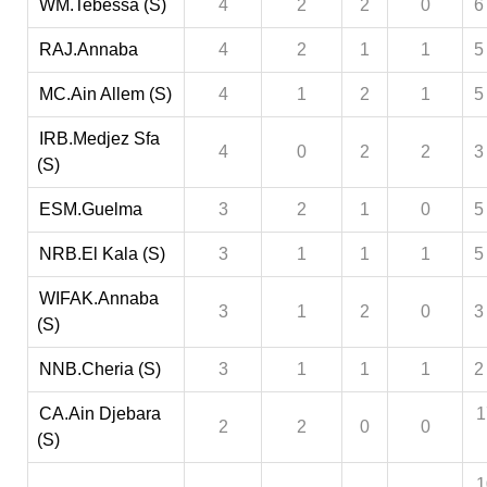
WM.Tebessa (S)
4
2
2
0
6
RAJ.Annaba
4
2
1
1
5
MC.Ain Allem (S)
4
1
2
1
5
IRB.Medjez Sfa
4
0
2
2
3
(S)
ESM.Guelma
3
2
1
0
5
NRB.El Kala (S)
3
1
1
1
5
WIFAK.Annaba
3
1
2
0
3
(S)
NNB.Cheria (S)
3
1
1
1
2
CA.Ain Djebara
1
2
2
0
0
(S)
1