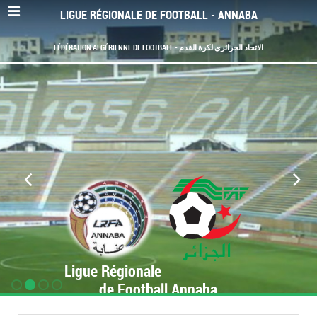
LIGUE RÉGIONALE DE FOOTBALL - ANNABA
FÉDÉRATION ALGÉRIENNE DE FOOTBALL - الاتحاد الجزائري لكرة القدم
Ligue Régionale
de Football Annaba
www.LRF-Annaba.org