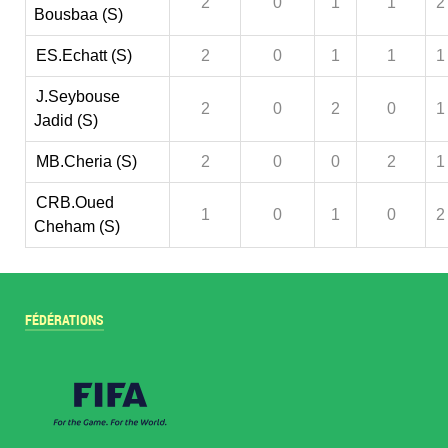
2
0
1
1
2
Bousbaa (S)
ES.Echatt (S)
2
0
1
1
1
J.Seybouse
2
0
2
0
1
Jadid (S)
MB.Cheria (S)
2
0
0
2
1
CRB.Oued
1
0
1
0
2
Cheham (S)
FÉDÉRATIONS