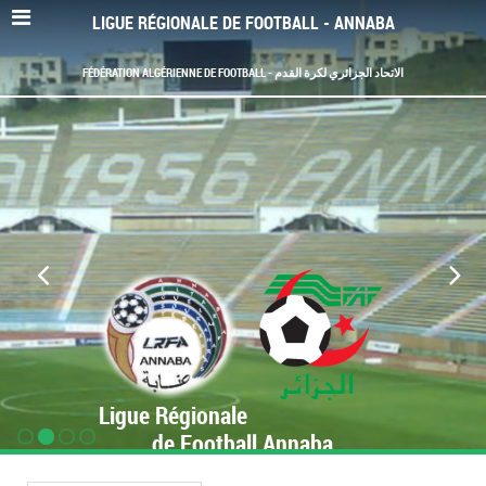
LIGUE RÉGIONALE DE FOOTBALL - ANNABA
FÉDÉRATION ALGÉRIENNE DE FOOTBALL - الاتحاد الجزائري لكرة القدم
Ligue Régionale
de Football Annaba
www.LRF-Annaba.org