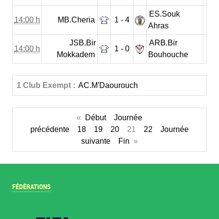
ES.Souk
14:00 h
MB.Cheria
1 - 4
Ahras
JSB.Bir
ARB.Bir
14:00 h
1 - 0
Mokkadem
Bouhouche
1 Club Exempt :
AC.M'Daourouch
«
Début
Journée
précédente
18
19
20
21
22
Journée
suivante
Fin
»
FÉDÉRATIONS