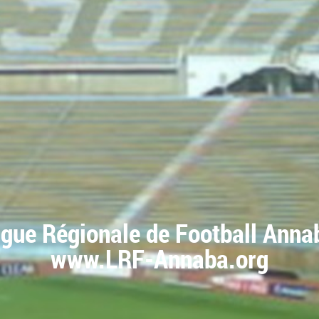
igue Régionale de Football Anna
www.LRF-Annaba.org