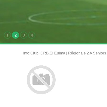
1
2
3
4
Info Club: CRB.El Eulma | Régionale 2 A Senior