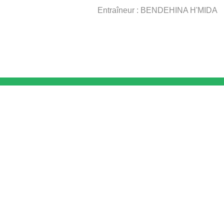
Entraîneur : BENDEHINA H'MIDA
 DE FOOTBALL
LIGUES DE WILAYA DE FOOTBALL
de Football Professionnelle
Annaba
Guelma
Nationale du Football
Souk Ahras
Tebessa
ur
El Tarf
Inter-Régions de Football