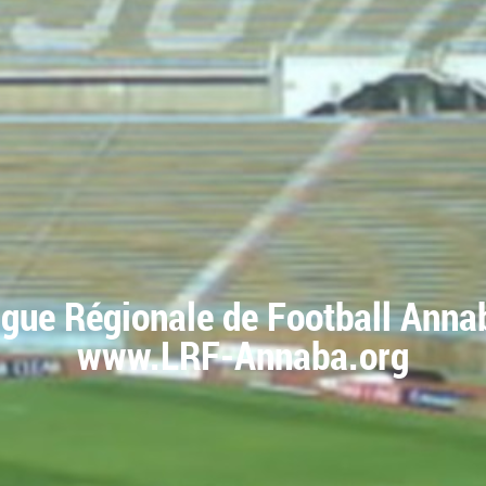
igue Régionale de Football Anna
www.LRF-Annaba.org