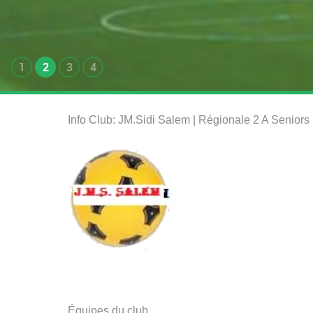
1
2
3
4
Info Club: JM.Sidi Salem | Régionale 2 A Senior
Équipes du club