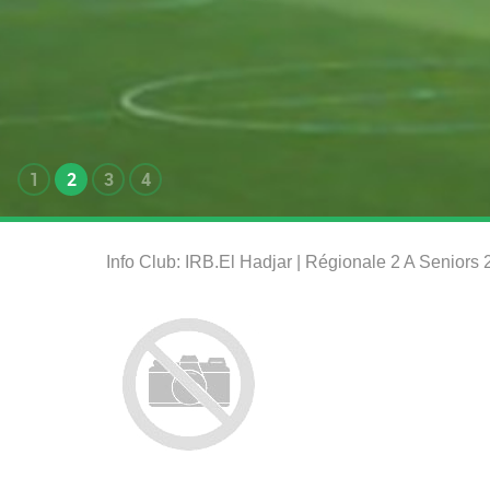
1
2
3
4
Info Club: IRB.El Hadjar | Régionale 2 A Seniors