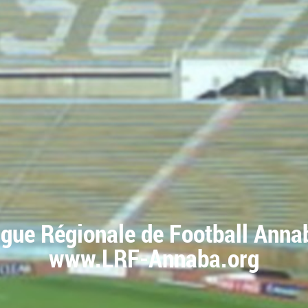
igue Régionale de Football Anna
www.LRF-Annaba.org