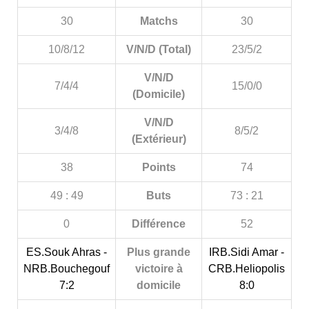
30
Matchs
30
10/8/12
V/N/D (Total)
23/5/2
V/N/D
7/4/4
15/0/0
(Domicile)
V/N/D
3/4/8
8/5/2
(Extérieur)
38
Points
74
49 : 49
Buts
73 : 21
0
Différence
52
ES.Souk Ahras -
Plus grande
IRB.Sidi Amar -
NRB.Bouchegouf
victoire à
CRB.Heliopolis
7:2
domicile
8:0