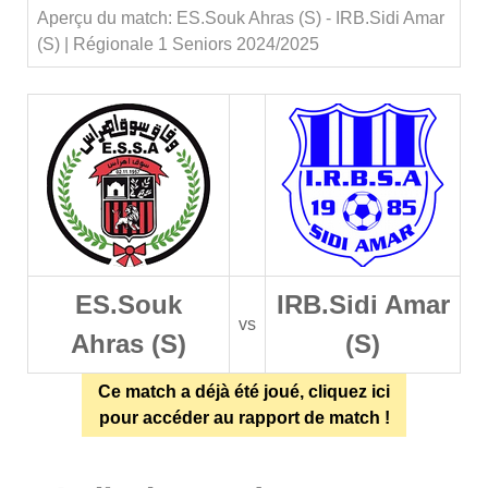
Aperçu du match: ES.Souk Ahras (S) - IRB.Sidi Amar
(S) | Régionale 1 Seniors 2024/2025
ES.Souk
IRB.Sidi Amar
vs
Ahras (S)
(S)
Ce match a déjà été joué, cliquez ici
pour accéder au rapport de match !