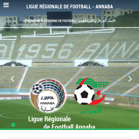
LIGUE RÉGIONALE DE FOOTBALL - ANNABA
FÉDÉRATION ALGÉRIENNE DE FOOTBALL - الاتحاد الجزائري لكرة القدم
Ligue Régionale
de Football Annaba
www.LRF-Annaba.org