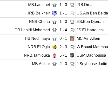
MB.Laouinet
1 - 0
IRB.Drea
IRB.Belkheir
1 - 1
US.Ain Ben Beida
NNB.Cheria
1 - 0
ES.Ben Djerrah
CR.Labidi Mohamed
1 - 4
JS.El Harrouchi
HB.Nechmaya
0 - 1
MC.Ain Allem
NRB.El Ogla
2 - 3
W.Bouati Mahmo
NRB.Tamlouka
5 - 1
USM.Daghoussa
MB.Asfour
2 - 0
J.Seybouse Jadid
rnée précédente
07
08
09
10
11
12
13
Journée su