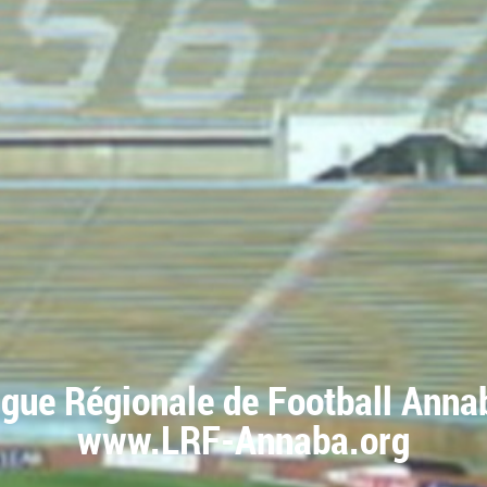
igue Régionale de Football Anna
www.LRF-Annaba.org