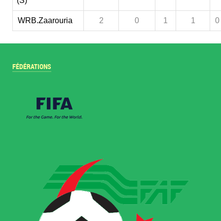
(S)
WRB.Zaarouria
2
0
1
1
0
FÉDÉRATIONS