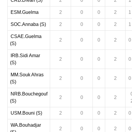
CRB.Drean (S)
2
0
0
2
1
ESM.Guelma
2
0
0
2
1
SOC.Annaba (S)
2
0
0
2
1
CSAE.Guelma
2
0
0
2
0
(S)
IRB.Sidi Amar
2
0
0
2
0
(S)
MM.Souk Ahras
2
0
0
2
0
(S)
NRB.Bouchegouf
2
0
0
2
(S)
USM.Bouni (S)
2
0
0
2
0
WA.Bouhadjar
2
0
0
2
0