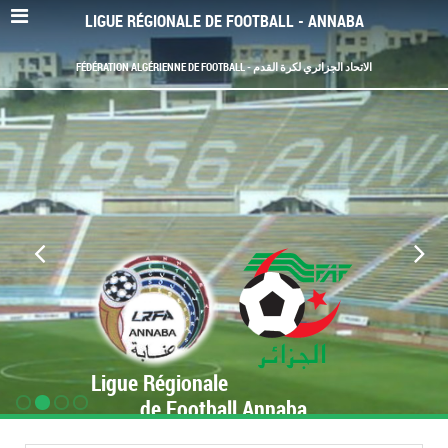
LIGUE RÉGIONALE DE FOOTBALL - ANNABA
FÉDÉRATION ALGÉRIENNE DE FOOTBALL - الاتحاد الجزائري لكرة القدم
Ligue Régionale
de Football Annaba
www.LRF-Annaba.org