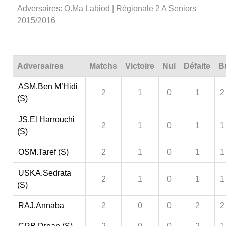
Adversaires: O.Ma Labiod | Régionale 2 A Seniors
2015/2016
Adversaires
Matchs
Victoire
Nul
Défaite
B
ASM.Ben M’Hidi
2
1
0
1
2
(S)
JS.El Harrouchi
2
1
0
1
1
(S)
OSM.Taref (S)
2
1
0
1
1
USKA.Sedrata
2
1
0
1
1
(S)
RAJ.Annaba
2
0
0
2
2