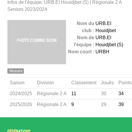
Infos de l'équipe: URB.El Houidjbet (S) | Régionale 2 A
Seniors 2023/2024
Nom du
URB.El
club :
Houidjbet
Nom de
URB.El
l'équipe :
Houidjbet (S)
Nom court :
URBH
Histoire
Saison
Division
Classement
Joués
Points
2024/2025
Régionale 2 A
11
30
34
2025/2026
Régionale 2 A
9
29
39
FÉDÉRATIONS