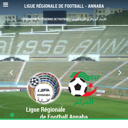
LIGUE RÉGIONALE DE FOOTBALL - ANNABA
FÉDÉRATION ALGÉRIENNE DE FOOTBALL - الاتحاد الجزائري لكرة القدم
Ligue Régionale
de Football Annaba
www.LRF-Annaba.org