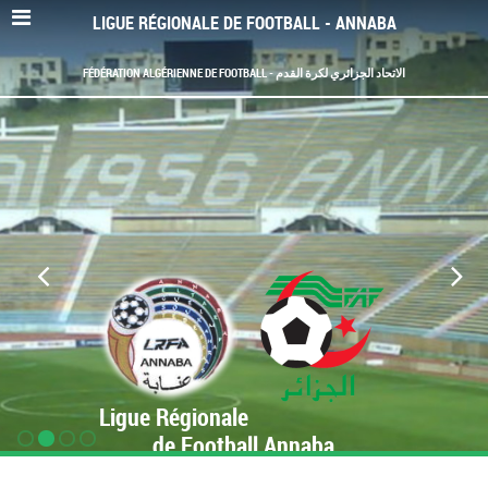
LIGUE RÉGIONALE DE FOOTBALL - ANNABA
FÉDÉRATION ALGÉRIENNE DE FOOTBALL - الاتحاد الجزائري لكرة القدم
Ligue Régionale
de Football Annaba
www.LRF-Annaba.org