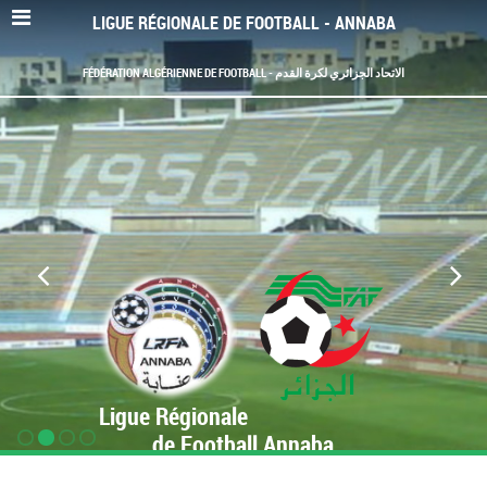
LIGUE RÉGIONALE DE FOOTBALL - ANNABA
FÉDÉRATION ALGÉRIENNE DE FOOTBALL - الاتحاد الجزائري لكرة القدم
Ligue Régionale
de Football Annaba
www.LRF-Annaba.org