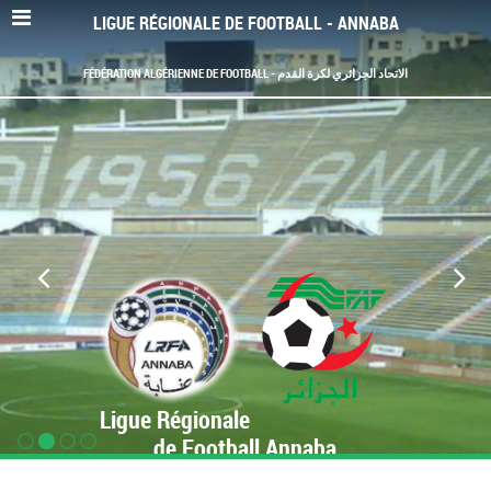
LIGUE RÉGIONALE DE FOOTBALL - ANNABA
FÉDÉRATION ALGÉRIENNE DE FOOTBALL - الاتحاد الجزائري لكرة القدم
Ligue Régionale
de Football Annaba
www.LRF-Annaba.org