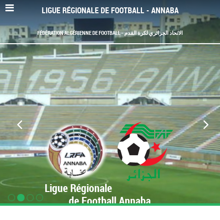
LIGUE RÉGIONALE DE FOOTBALL - ANNABA
FÉDÉRATION ALGÉRIENNE DE FOOTBALL - الاتحاد الجزائري لكرة القدم
Ligue Régionale
de Football Annaba
www.LRF-Annaba.org