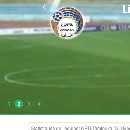
L
1
2
3
4
Statistiques de l'équipe: NRB.Tamlouka (S) | R