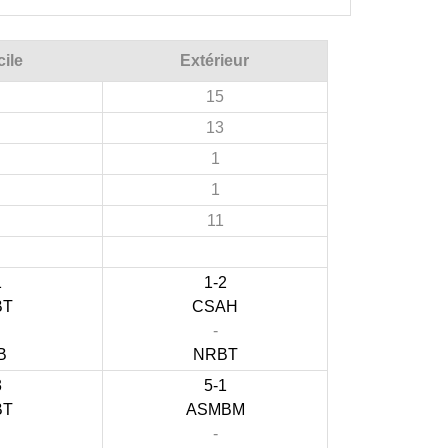
ile
Extérieur
15
13
1
1
11
1
1-2
BT
CSAH
-
B
NRBT
3
5-1
BT
ASMBM
-