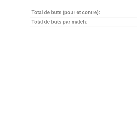
Total de buts (pour et contre):
Total de buts par match:
Objectifs pour
Buts par match:
Buts contre
Buts contre par match:
Aucun but encaissé
Buts par journée
FÉDÉRATIONS
LIGUES
Ligue 