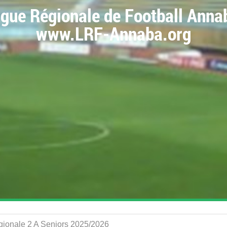
igue Régionale de Football Anna
www.LRF-Annaba.org
égionale 2 A Seniors 2025/2026