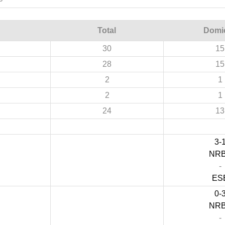
Total
Domic
30
15
28
15
2
1
2
1
24
13
3-
NR
-
ES
0-
NR
-