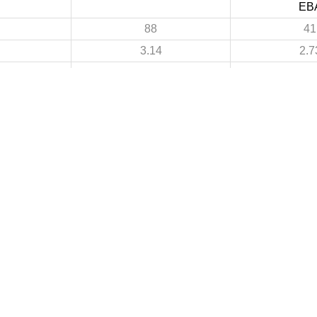
EB
88
41
3.14
2.7
15
5
0.54
0.3
73
36
2.61
2.
1
1
 DE FOOTBALL
LIGUES DE WILAYA DE FOOTBALL
de Football Professionnelle
Annaba
Guelma