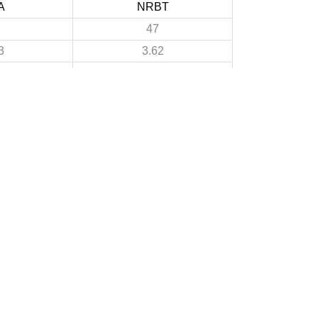
A
NRBT
47
3
3.62
10
3
0.77
37
4
2.85
0
A PROPOS DU SITE
Les clubs doivent puiser dans ce site