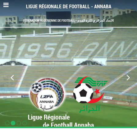
LIGUE RÉGIONALE DE FOOTBALL - ANNABA
FÉDÉRATION ALGÉRIENNE DE FOOTBALL - الاتحاد الجزائري لكرة القدم
Ligue Régionale
de Football Annaba
www.LRF-Annaba.org