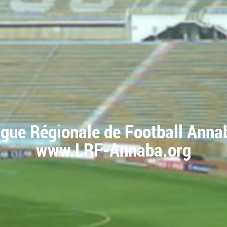
igue Régionale de Football Anna
www.LRF-Annaba.org