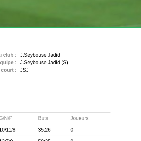
 club :
J.Seybouse Jadid
quipe :
J.Seybouse Jadid (S)
court :
JSJ
G/N/P
Buts
Joueurs
10/11/8
35:26
0