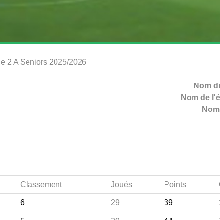
ale 2 A Seniors 2025/2026
Nom du
Nom de l'é
Nom 
Classement
Joués
Points
6
29
39