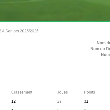
 2 A Seniors 2025/2026
Nom du
Nom de l'é
Nom 
Classement
Joués
Points
12
29
31