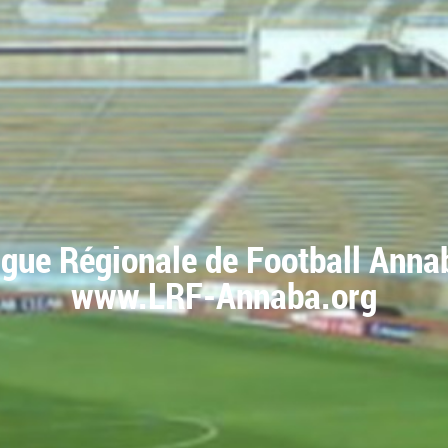
igue Régionale de Football Anna
www.LRF-Annaba.org