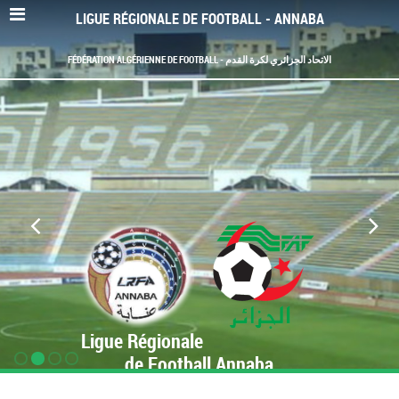
LIGUE RÉGIONALE DE FOOTBALL - ANNABA
FÉDÉRATION ALGÉRIENNE DE FOOTBALL - الاتحاد الجزائري لكرة القدم
Ligue Régionale
de Football Annaba
www.LRF-Annaba.org