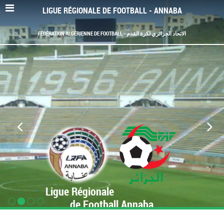
LIGUE RÉGIONALE DE FOOTBALL - ANNABA
FÉDÉRATION ALGÉRIENNE DE FOOTBALL - الاتحاد الجزائري لكرة القدم
Ligue Régionale
de Football Annaba
www.LRF-Annaba.org