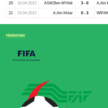
20
16.04.2022
ASM.Ben M’Hidi
3 - 0
A.Ain 
21
23.04.2022
A.Ain Khiar
0 - 3
WIFAK
FÉDÉRATIONS