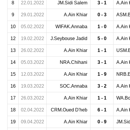
8
22.01.2022
JM.Sidi Salem
3 - 1
A.Ain 
9
29.01.2022
A.Ain Khiar
0 - 3
ASM.B
10
05.02.2022
WIFAK.Annaba
1 - 0
A.Ain 
12
19.02.2022
J.Seybouse Jadid
5 - 0
A.Ain 
13
26.02.2022
A.Ain Khiar
1 - 1
USM.B
14
05.03.2022
NRA.Chihani
3 - 1
A.Ain 
15
12.03.2022
A.Ain Khiar
1 - 9
NRB.E
16
19.03.2022
SOC.Annaba
3 - 2
A.Ain 
17
26.03.2022
A.Ain Khiar
1 - 1
WA.Bo
18
02.04.2022
CRM.Oued D'heb
6 - 1
A.Ain 
19
09.04.2022
A.Ain Khiar
0 - 9
JM.Si