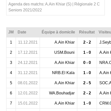
Agenda des matchs: A.Ain Khiar (S) | Régionale 2 C
Seniors 2021/2022
JM
Date
Équipe à domicile
Résultat
Visite
1
11.12.2021
A.Ain Khiar
2 - 2
J.Sey
2
17.12.2021
USM.Bouni
1 - 0
A.Ain 
3
24.12.2021
A.Ain Khiar
0 - 0
NRA.C
4
31.12.2021
NRB.El Kala
1 - 0
A.Ain 
5
08.01.2022
A.Ain Khiar
2 - 5
SOC.
6
12.01.2022
WA.Bouhadjar
2 - 2
A.Ain 
7
15.01.2022
A.Ain Khiar
1 - 0
CRM.O