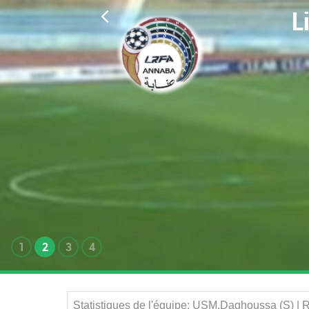
L
1
2
3
4
Statistiques de l'équipe: USM.Daghoussa (S) |