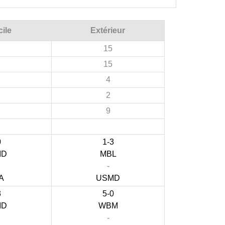
ile
Extérieur
15
15
4
2
9
0
1-3
MD
MBL
-
A
USMD
3
5-0
MD
WBM
-