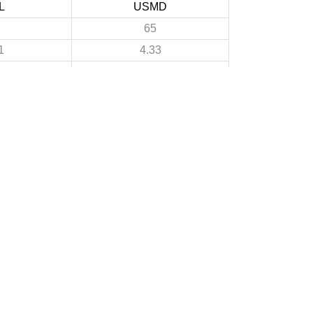
L
USMD
65
1
4.33
21
4
1.4
44
7
2.93
0
A PROPOS DU SITE
Les clubs doivent puiser dans ce site