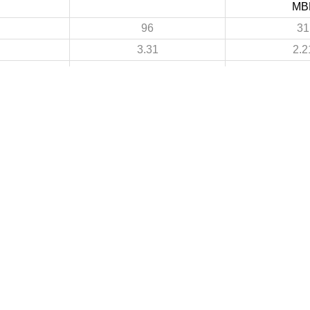
MB
96
31
3.31
2.2
37
16
1.28
1.1
59
15
2.03
1.0
3
3
 DE FOOTBALL
LIGUES DE WILAYA DE FOOTBALL
de Football Professionnelle
Annaba
Guelma