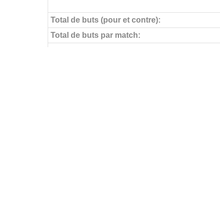
Total de buts (pour et contre):
Total de buts par match:
Objectifs pour
Buts par match:
Buts contre
Buts contre par match:
Aucun but encaissé
Buts par journée
FÉDÉRATIONS
LIGUES
Ligue 