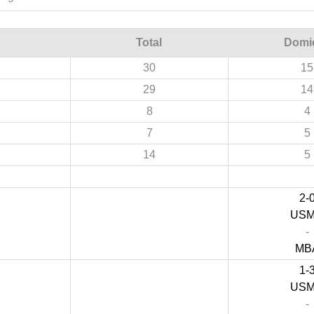
Total
Domic
30
15
29
14
8
4
7
5
14
5
2-
US
-
MB
1-
US
-