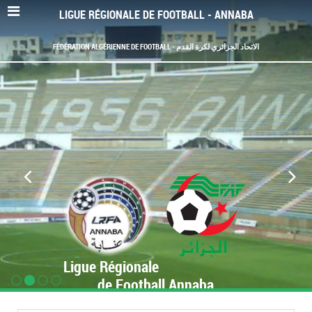
LIGUE RÉGIONALE DE FOOTBALL - ANNABA
FÉDÉRATION ALGÉRIENNE DE FOOTBALL - الاتحاد الجزائري لكرة القدم
Ligue Régionale
de Football Annaba
www.LRF-Annaba.org