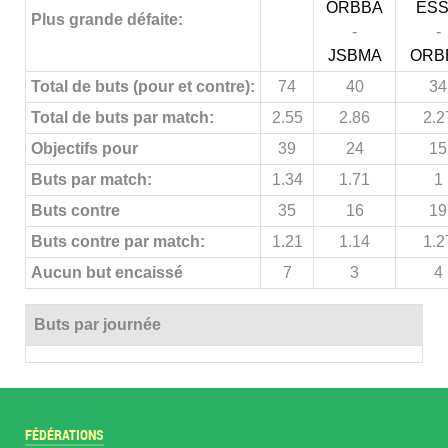
ORBBA
ES
Plus grande défaite:
-
-
JSBMA
ORB
Total de buts (pour et contre):
74
40
34
Total de buts par match:
2.55
2.86
2.2
Objectifs pour
39
24
15
Buts par match:
1.34
1.71
1
Buts contre
35
16
19
Buts contre par match:
1.21
1.14
1.2
Aucun but encaissé
7
3
4
Buts par journée
FÉDÉRATIONS