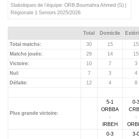
Statistiques de l'équipe: ORB.Boumahra Ahmed (S) |
Régionale 1 Seniors 2025/2026
Total
Domicile
Extér
Total matchs:
30
15
15
Matchs joués:
29
14
15
Victoire:
10
7
3
Nul:
7
3
4
Défaite:
12
4
8
5-1
0-
ORBBA
CR
Plus grande victoire:
-
-
IRBEH
ORB
0-3
3-