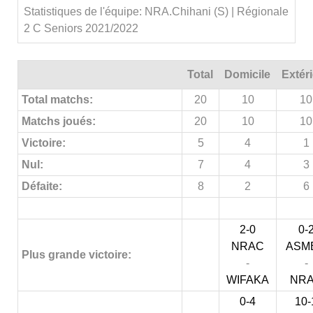
Statistiques de l'équipe: NRA.Chihani (S) | Régionale
2 C Seniors 2021/2022
Total
Domicile
Extér
Total matchs:
20
10
10
Matchs joués:
20
10
10
Victoire:
5
4
1
Nul:
7
4
3
Défaite:
8
2
6
2-0
0-
NRAC
ASM
Plus grande victoire:
-
-
WIFAKA
NR
0-4
10-