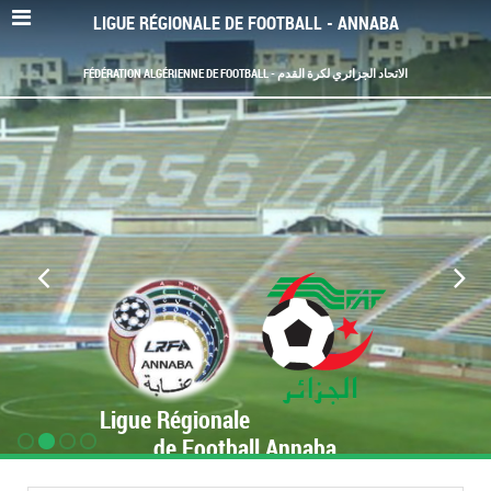
LIGUE RÉGIONALE DE FOOTBALL - ANNABA
FÉDÉRATION ALGÉRIENNE DE FOOTBALL - الاتحاد الجزائري لكرة القدم
Ligue Régionale
de Football Annaba
www.LRF-Annaba.org