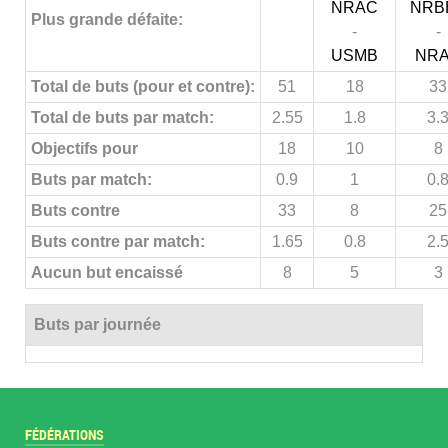
NRAC
NRB
Plus grande défaite:
-
-
USMB
NR
Total de buts (pour et contre):
51
18
33
Total de buts par match:
2.55
1.8
3.
Objectifs pour
18
10
8
Buts par match:
0.9
1
0.
Buts contre
33
8
25
Buts contre par match:
1.65
0.8
2.
Aucun but encaissé
8
5
3
Buts par journée
FÉDÉRATIONS