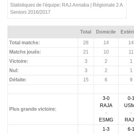
Statistiques de l'équipe: RAJ.Annaba | Régionale 2 A
Seniors 2016/2017
Total
Domicile
Extér
Total matchs:
28
14
14
Matchs joués:
21
10
11
Victoire:
3
2
1
Nul:
3
2
1
Défaite:
15
6
9
3-0
0-
RAJA
US
Plus grande victoire:
-
-
ESMG
RA
1-3
6-