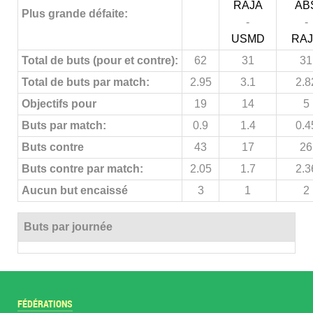
RAJA
AB
Plus grande défaite:
-
-
USMD
RA
Total de buts (pour et contre):
62
31
31
Total de buts par match:
2.95
3.1
2.8
Objectifs pour
19
14
5
Buts par match:
0.9
1.4
0.4
Buts contre
43
17
26
Buts contre par match:
2.05
1.7
2.3
Aucun but encaissé
3
1
2
Buts par journée
FÉDÉRATIONS