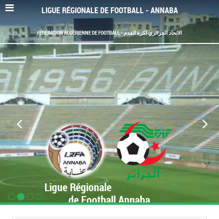
LIGUE RÉGIONALE DE FOOTBALL - ANNABA
FÉDÉRATION ALGÉRIENNE DE FOOTBALL - الاتحاد الجزائري لكرة القدم
Ligue Régionale
de Football Annaba
www.LRF-Annaba.org