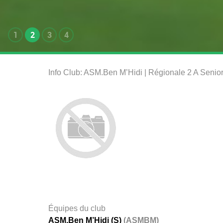
1
2
3
4
Info Club: ASM.Ben M’Hidi | Régionale 2 A Senio
Équipes du club
ASM.Ben M’Hidi (S)
(ASMBM)