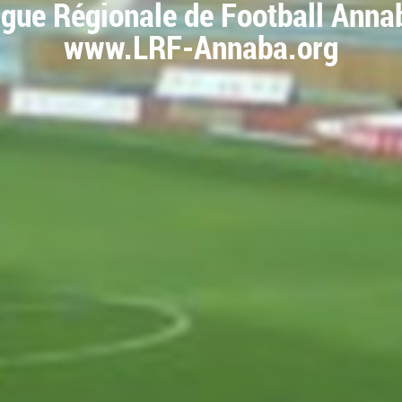
igue Régionale de Football Anna
www.LRF-Annaba.org