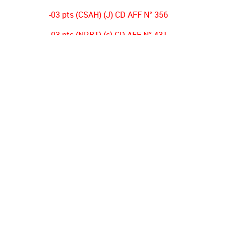
-03 pts (CSAH) (J) CD AFF N° 356
-03 pts (NRBT) (s) CD AFF N° 431
-02 pts (OSO) (s) DECISION PV N°01
-02 pts (ESB) (s) DECISION PV N°01
-02 pts (NRBT) (s) DECISION PV N°01
-02 pts (JSJ) (s) DECISION PV N°01
-01 pt (IRBB) (s) DECISION PV N°01
-03 pts (ESB) (s) AFF CD
-06 pts (ESB) (s) AFF CD
JSJ- IRBB resultat acquis sur terrain (s) AFF DO
ESB FORFAIT GENERAL (s) AFF CD N°545 DU PV