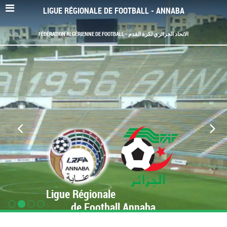
LIGUE RÉGIONALE DE FOOTBALL - ANNABA
FÉDÉRATION ALGÉRIENNE DE FOOTBALL - الاتحاد الجزائري لكرة القدم
Ligue Régionale
de Football Annaba
www.LRF-Annaba.org