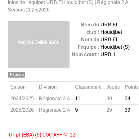
Infos de l'équipe: URB.El Houidjbet (S) | Régionale 2 A
Seniors 2025/2026
Nom du
URB.El
club :
Houidjbet
Nom de
URB.El
l'équipe :
Houidjbet (S)
Nom court :
URBH
Histoire
Saison
Division
Classement
Joués
Points
2024/2025
Régionale 2 A
11
30
34
2025/2026
Régionale 2 A
9
29
39
-01 pt (EBA) (S) COC AFF N° 22