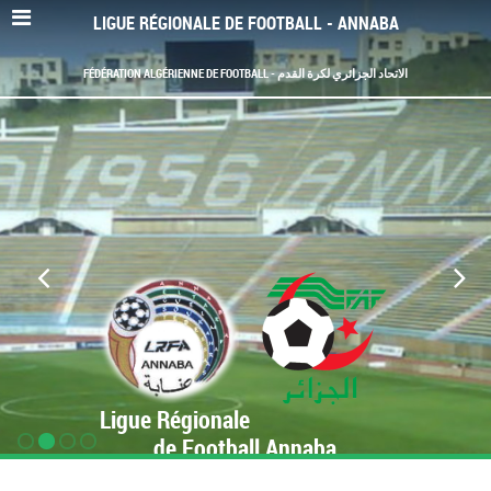
LIGUE RÉGIONALE DE FOOTBALL - ANNABA
FÉDÉRATION ALGÉRIENNE DE FOOTBALL - الاتحاد الجزائري لكرة القدم
Ligue Régionale
de Football Annaba
www.LRF-Annaba.org