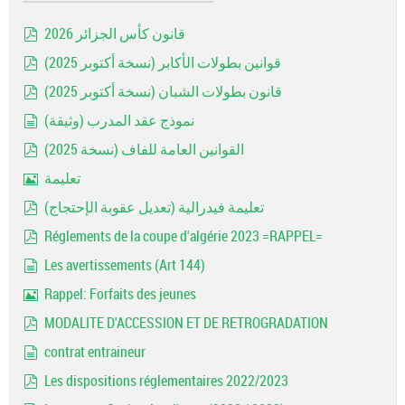
قانون كأس الجزائر 2026
pdf
قوانين بطولات الأكابر (نسخة أكتوبر 2025)
pdf
قانون بطولات الشبان (نسخة أكتوبر 2025)
pdf
نموذج عقد المدرب (وثيقة)
document
القوانين العامة للفاف (نسخة 2025)
pdf
تعليمة
Image
تعليمة فيدرالية (تعديل عقوبة الإحتجاج)
pdf
Réglements de la coupe d'algérie 2023 =RAPPEL=
pdf
Les avertissements (Art 144)
document
Rappel: Forfaits des jeunes
Image
MODALITE D'ACCESSION ET DE RETROGRADATION
pdf
contrat entraineur
document
Les dispositions réglementaires 2022/2023
pdf