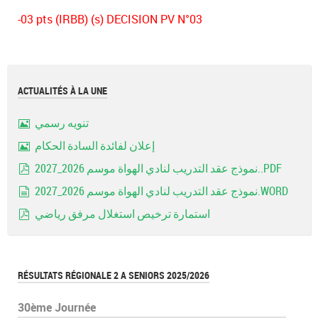
-03 pts (IRBB) (s) DECISION PV N°03
ACTUALITÉS À LA UNE
تنويه رسمي
Image
إعلان لفائدة السادة الحكام
Image
نموذج عقد التدريب لنادي الهواة موسم 2026_2027..PDF
pdf
نموذج عقد التدريب لنادي الهواة موسم 2026_2027.WORD
document
استمارة ترخيص استغلال مرفق رياضي
pdf
RÉSULTATS RÉGIONALE 2 A SENIORS 2025/2026
30ème Journée